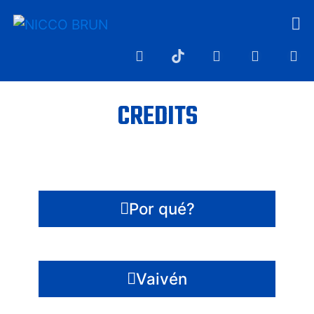
CREDITS
Por qué?
Vaivén