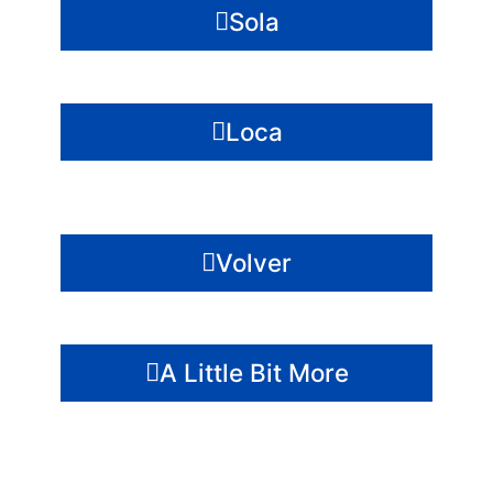
Sola
Loca
Volver
A Little Bit More